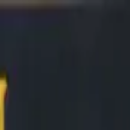
 - SUPER RICH
LUCKYSPIN!! RODA BONUS MINGGUAN
SAR