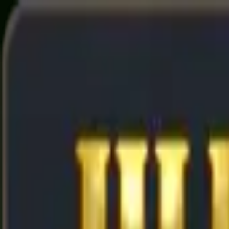
Whatsapp
Telegram
BUKTI WD
REE SPIN 17✘ SPESIAL PRAGMATIC
CASHBACK SPESIAL
N – TO 1X!
CASHBACK KEKALAHAN LIVEGAME TERBE