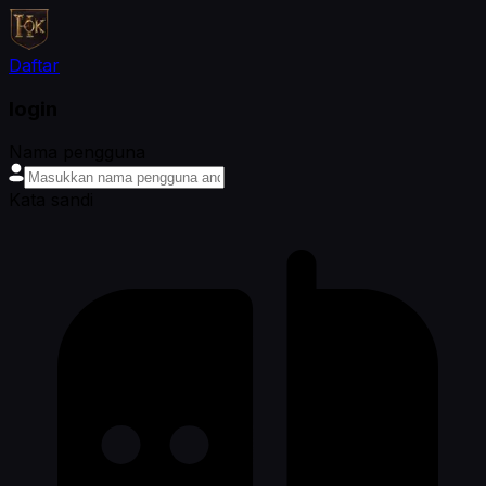
Daftar
login
Nama pengguna
Kata sandi